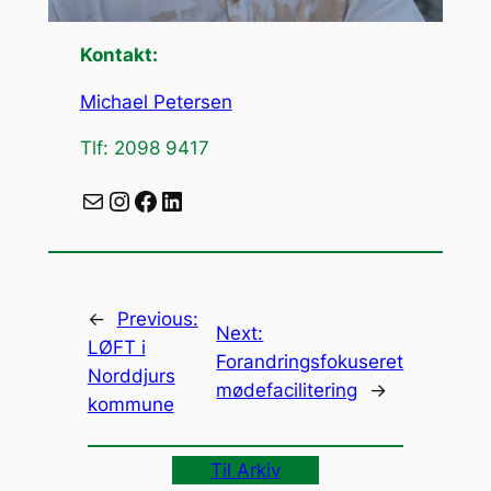
Kontakt:
Michael Petersen
Tlf: 2098 9417
Mail
Instagram
Facebook
LinkedIn
←
Previous:
Next:
LØFT i
Forandringsfokuseret
Norddjurs
mødefacilitering
→
kommune
Til Arkiv