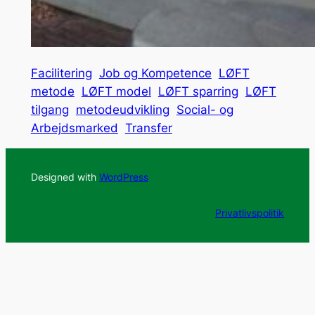
Facilitering
Job og Kompetence
LØFT
metode
LØFT model
LØFT sparring
LØFT
tilgang
metodeudvikling
Social- og
Arbejdsmarked
Transfer
Designed with
WordPress
Privatlivspolitik