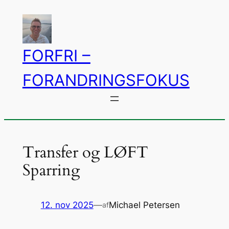
Spring
til
indhold
FORFRI –
FORANDRINGSFOKUS
Transfer og LØFT
Sparring
12. nov 2025
—
Michael Petersen
af