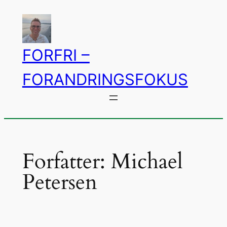
Spring
til
indhold
FORFRI –
FORANDRINGSFOKUS
Forfatter:
Michael
Petersen